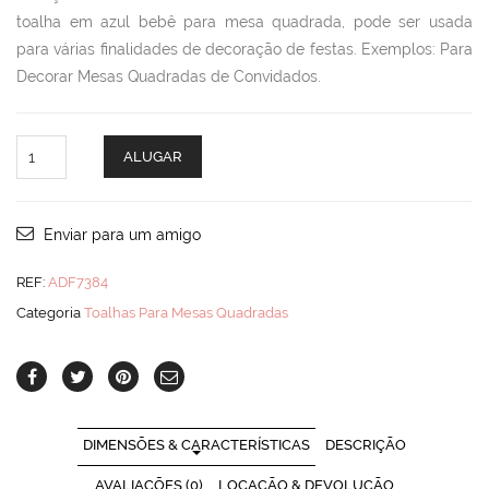
toalha em azul bebê para mesa quadrada, pode ser usada
para várias finalidades de decoração de festas. Exemplos: Para
Decorar Mesas Quadradas de Convidados.
Toalha
ALUGAR
Azul
Quad
quantity
Enviar para um amigo
REF:
ADF7384
Categoria
Toalhas Para Mesas Quadradas
DIMENSÕES & CARACTERÍSTICAS
DESCRIÇÃO
AVALIAÇÕES (0)
LOCAÇÃO & DEVOLUÇÃO