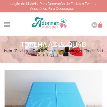
Locação de Material Para Decoração de Festas e Eventos,
Acessórios Para Decorações
TOALHA AZUL QUAD
Início
/
Produtos
/
Toalhas Para Mesas Quadradas
/
Toalha Azul
Quad