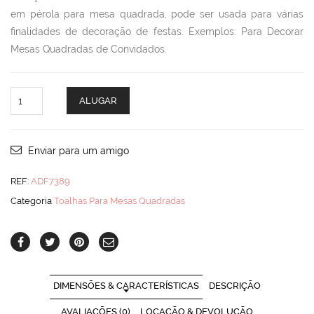
em pérola para mesa quadrada, pode ser usada para várias
finalidades de decoração de festas. Exemplos: Para Decorar
Mesas Quadradas de Convidados.
Toalha
ALUGAR
Pérola
Quad
quantity
Enviar para um amigo
REF:
ADF7389
Categoria
Toalhas Para Mesas Quadradas
DIMENSÕES & CARACTERÍSTICAS
DESCRIÇÃO
AVALIAÇÕES (0)
LOCAÇÃO & DEVOLUÇÃO