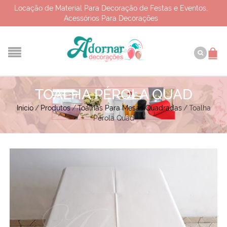
Locação de Material Para Decoração de Festas e Eventos,
Acessórios Para Decorações
TOALHA PÉROLA QUAD
Início
/
Produtos
/
Toalhas Para Mesas Quadradas
/
Toalha
Pérola Quad