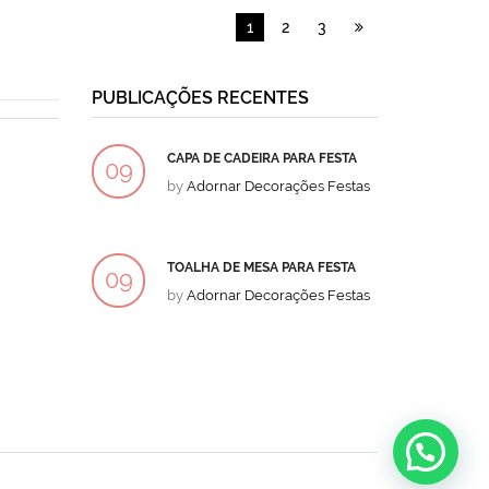
1
2
3
PUBLICAÇÕES RECENTES
CAPA DE CADEIRA PARA FESTA
BOLO
09
09
by
Adornar Decorações Festas
by
Ad
DEZ
DEZ
TOALHA DE MESA PARA FESTA
BOLO
09
09
by
Adornar Decorações Festas
by
Ad
DEZ
DEZ