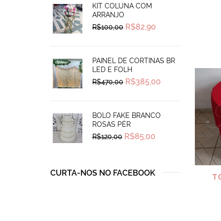
KIT COLUNA COM
ARRANJO
Original
Current
R$
82,90
R$
100,00
price
price
was:
is:
R$100,00.
R$82,90.
PAINEL DE CORTINAS BR
LED E FOLH
Original
Current
R$
385,00
R$
470,00
price
price
was:
is:
R$470,00.
R$385,00.
BOLO FAKE BRANCO
ROSAS PÉR
Original
Current
R$
85,00
R$
120,00
price
price
was:
is:
R$120,00.
R$85,00.
CURTA-NOS NO FACEBOOK
T