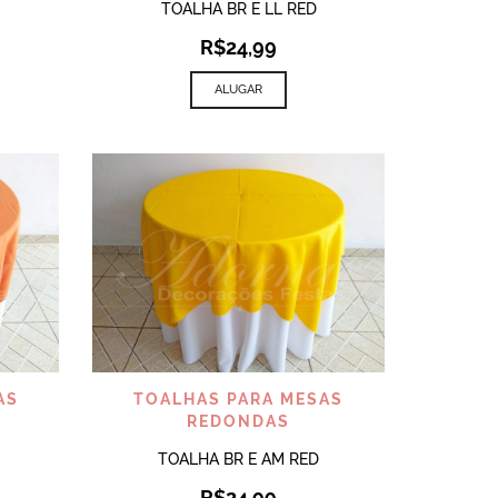
TOALHA BR E LL RED
R$
24,99
ALUGAR
VISUALIZAR
AS
TOALHAS PARA MESAS
REDONDAS
TOALHA BR E AM RED
R$
24,99