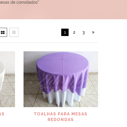
mesas de convidados”
1
2
3
VISUALIZAR
AS
TOALHAS PARA MESAS
REDONDAS