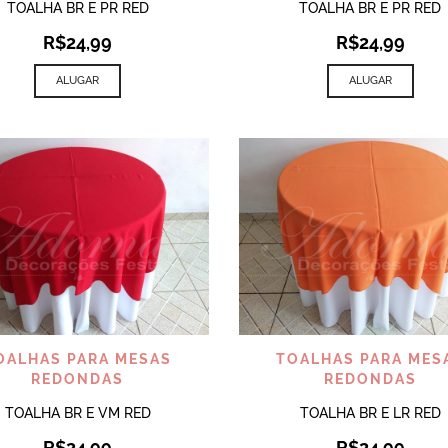
TOALHA BR E PR RED
TOALHA BR E PR RED
R$
24,99
R$
24,99
ALUGAR
ALUGAR
VISUALIZAR
VISUALIZAR
OALHAS PARA MESAS
TOALHAS PARA MES
REDONDAS
REDONDAS
TOALHA BR E VM RED
TOALHA BR E LR RED
R$
24,99
R$
24,99