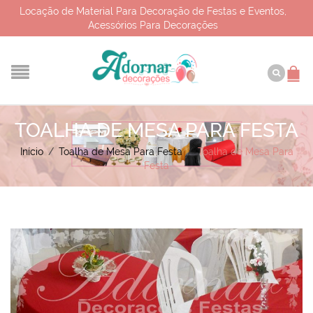
Locação de Material Para Decoração de Festas e Eventos,
Acessórios Para Decorações
TOALHA DE MESA PARA FESTA
Início
/
Toalha de Mesa Para Festa
/
Toalha de Mesa Para
Festa