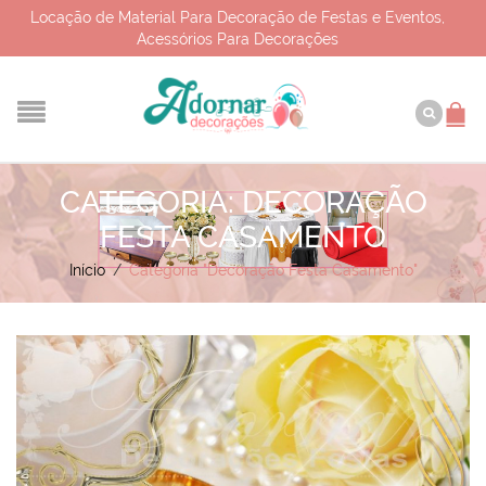
Locação de Material Para Decoração de Festas e Eventos,
Acessórios Para Decorações
CATEGORIA: DECORAÇÃO
FESTA CASAMENTO
Início
/
Categoria "Decoração Festa Casamento"