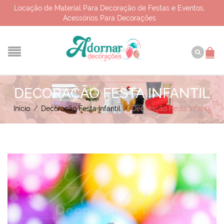
Locação de Material Para Decoração de Festas e Eventos,
Acessórios Para Decorações
DECORAÇÃO FESTA INFANTIL
Início
/
Decoração Festa Infantil
/
Decoração Festa Infantil