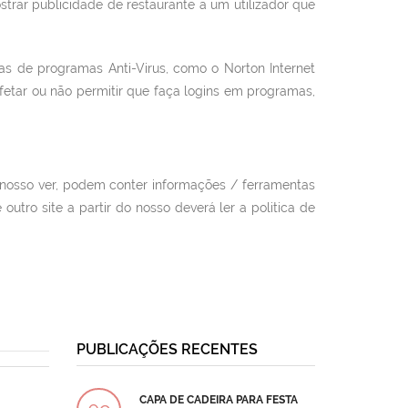
strar publicidade de restaurante a um utilizador que
as de programas Anti-Virus, como o Norton Internet
afetar ou não permitir que faça logins em programas,
a nosso ver, podem conter informações / ferramentas
 outro site a partir do nosso deverá ler a politica de
PUBLICAÇÕES RECENTES
CAPA DE CADEIRA PARA FESTA
BOLO