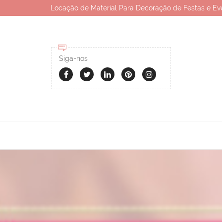
Locação de Material Para Decoração de Festas e Ev
Siga-nos