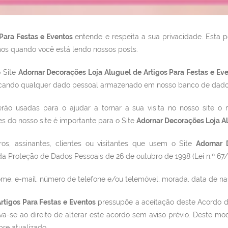
 Para Festas e Eventos
entende e respeita a sua privacidade. Esta po
mos quando você está lendo nossos posts.
o Site
Adornar Decorações Loja Aluguel de Artigos Para Festas e Ev
o ficando qualquer dado pessoal armazenado em nosso banco de dado
rão usadas para o ajudar a tornar a sua visita no nosso site o 
es do nosso site é importante para o Site
Adornar Decorações Loja Al
os, assinantes, clientes ou visitantes que usem o Site
Adornar 
 Proteção de Dados Pessoais de 26 de outubro de 1998 (Lei n.º 67/
ome, e-mail, número de telefone e/ou telemóvel, morada, data de na
rtigos Para Festas e Eventos
pressupõe a aceitação deste Acordo d
va-se ao direito de alterar este acordo sem aviso prévio. Deste m
re atualizado.