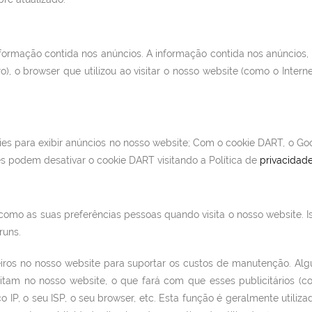
ormação contida nos anúncios. A informação contida nos anúncios, in
ro), o browser que utilizou ao visitar o nosso website (como o Intern
kies para exibir anúncios no nosso website; Com o cookie DART, o Go
ores podem desativar o cookie DART visitando a Política de
privacidad
 como as suas preferências pessoas quando visita o nosso website. I
runs.
os no nosso website para suportar os custos de manutenção. Alguns
tam no nosso website, o que fará com que esses publicitários 
IP, o seu ISP, o seu browser, etc. Esta função é geralmente utiliza