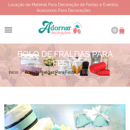
Locação de Material Para Decoração de Festas e Eventos,
Acessórios Para Decorações
BOLO DE FRALDAS PARA
FESTA
Início
/
Bolo de Fraldas Para Festa
/
Bolo de Fraldas Para
Festa