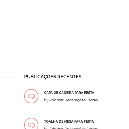
PUBLICAÇÕES RECENTES
CAPA DE CADEIRA PARA FESTA
BOLO
09
09
by
Adornar Decorações Festas
by
Ad
DEZ
DEZ
TOALHA DE MESA PARA FESTA
BOLO
09
09
by
Adornar Decorações Festas
by
Ad