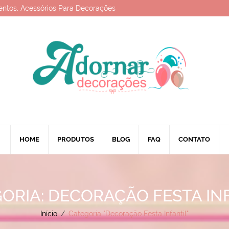
entos, Acessórios Para Decorações
HOME
PRODUTOS
BLOG
FAQ
CONTATO
ORIA: DECORAÇÃO FESTA IN
Início
/
Categoria "Decoração Festa Infantil"