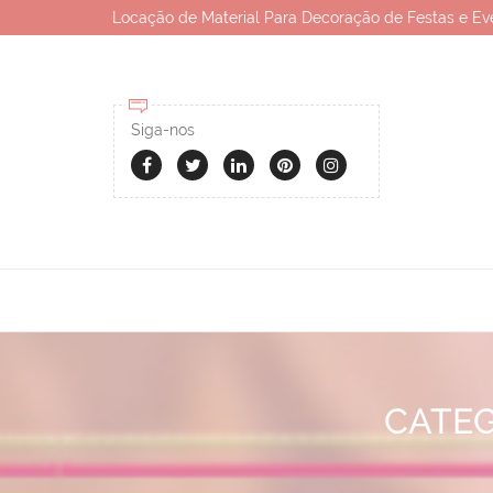
Locação de Material Para Decoração de Festas e Ev
Siga-nos
CATEG