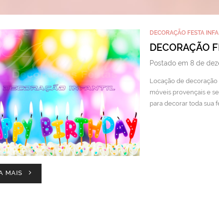
DECORAÇÃO FESTA INFA
DECORAÇÃO FE
Postado em 8 de dez
Locação de decoração fe
móveis provençais e se
para decorar toda sua fe
A MAIS