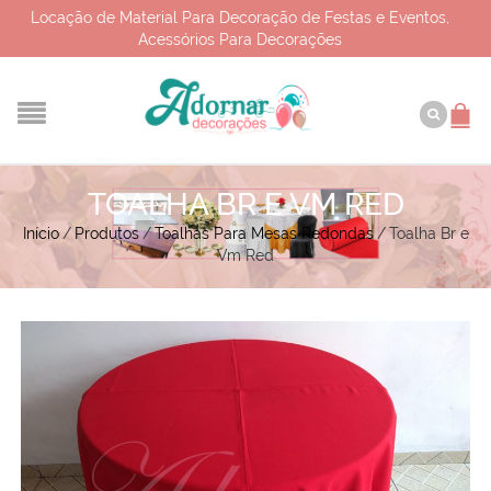
Locação de Material Para Decoração de Festas e Eventos,
Acessórios Para Decorações
TOALHA BR E VM RED
Início
/
Produtos
/
Toalhas Para Mesas Redondas
/
Toalha Br e
Vm Red