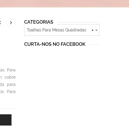
CATEGORIAS
Toalhas Para Mesas Quadradas
×
CURTA-NOS NO FACEBOOK
ás Para
m cobre
da para
os: Para