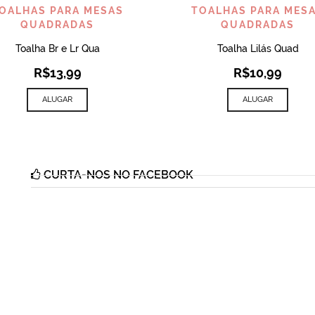
VISUALIZAR
VISUALIZAR
OALHAS PARA MESAS
TOALHAS PARA MES
QUADRADAS
QUADRADAS
Toalha Br e Lr Qua
Toalha Lilás Quad
R$
13,99
R$
10,99
ALUGAR
ALUGAR
CURTA-NOS NO FACEBOOK