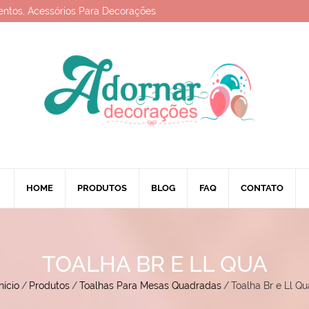
entos, Acessórios Para Decorações
HOME
PRODUTOS
BLOG
FAQ
CONTATO
TOALHA BR E LL QUA
nício
/
Produtos
/
Toalhas Para Mesas Quadradas
/
Toalha Br e Ll Qu