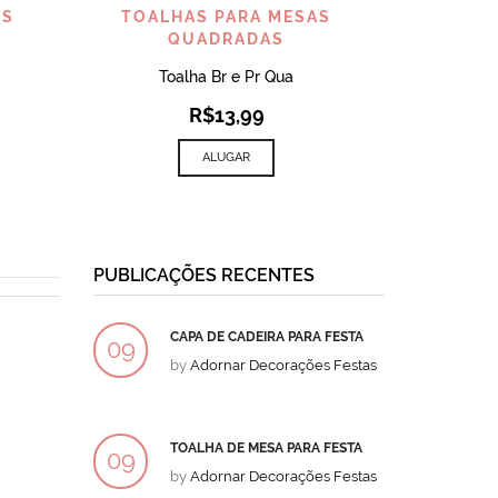
VISUALIZAR
AS
TOALHAS PARA MESAS
QUADRADAS
Toalha Br e Pr Qua
R$
13,99
ALUGAR
PUBLICAÇÕES RECENTES
CAPA DE CADEIRA PARA FESTA
BOLO
09
09
by
Adornar Decorações Festas
by
Ad
DEZ
DEZ
TOALHA DE MESA PARA FESTA
BOLO
09
09
by
Adornar Decorações Festas
by
Ad