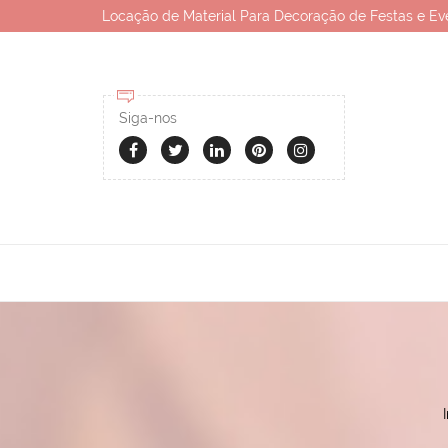
Locação de Material Para Decoração de Festas e Ev
Siga-nos
I