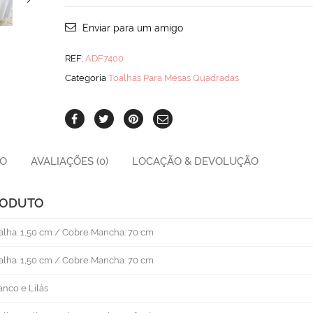
Ll
Qua
Enviar para um amigo
quantity
REF:
ADF7400
Categoria
Toalhas Para Mesas Quadradas
ÃO
AVALIAÇÕES (0)
LOCAÇÃO & DEVOLUÇÃO
RODUTO
alha: 1,50 cm / Cobre Mancha: 70 cm
alha: 1,50 cm / Cobre Mancha: 70 cm
anco e Lilás