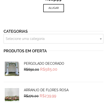
ALUGAR
CATEGORIAS
Selecione uma categoria
PRODUTOS EM OFERTA
PERGOLADO DECORADO
Original
Current
R$
585,00
R$
690,00
price
price
was:
is:
R$690,00.
R$585,00.
ARRANJO DE FLORES ROSA
Original
Current
R$
239,99
R$
270,00
price
price
was:
is:
R$270,00.
R$239,99.