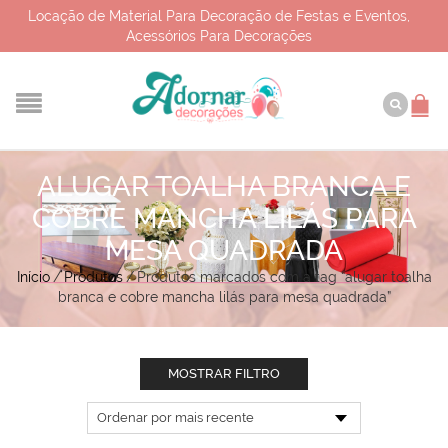
Locação de Material Para Decoração de Festas e Eventos,
Acessórios Para Decorações
ALUGAR TOALHA BRANCA E
COBRE MANCHA LILÁS PARA
MESA QUADRADA
Início
/
Produtos
/
Produtos marcados com a tag “alugar toalha
branca e cobre mancha lilás para mesa quadrada”
MOSTRAR FILTRO