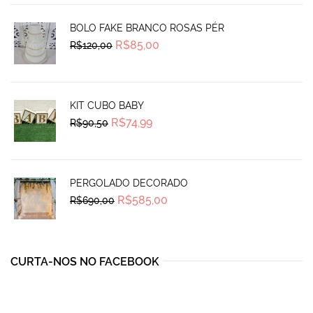
BOLO FAKE BRANCO ROSAS PÉR
Original
Current
R$
85,00
R$
120,00
price
price
was:
is:
R$120,00.
R$85,00.
KIT CUBO BABY
Original
Current
R$
74,99
R$
90,50
price
price
was:
is:
R$90,50.
R$74,99.
PERGOLADO DECORADO
Original
Current
R$
585,00
R$
690,00
price
price
was:
is:
R$690,00.
R$585,00.
CURTA-NOS NO FACEBOOK