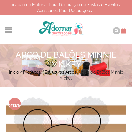
Locação de Material Para Decoração de Festas e Eventos,
Acessórios Para Decorações
ARCO DE BALÕES MINNIE
MICKEY
Início
/
Produtos
/
Estruturas Arcos
/
Arco de Balões Minnie
Mickey
OFERTA