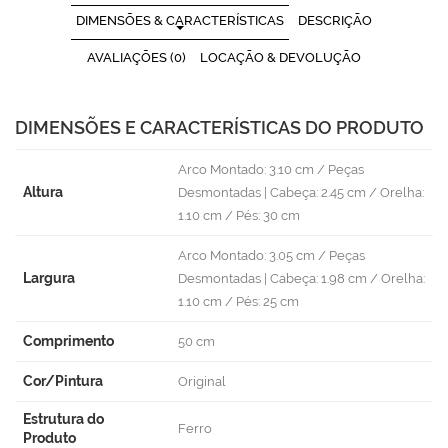
DIMENSÕES & CARACTERÍSTICAS
DESCRIÇÃO
AVALIAÇÕES (0)
LOCAÇÃO & DEVOLUÇÃO
DIMENSÕES E CARACTERÍSTICAS DO PRODUTO
Arco Montado: 3.10 cm / Peças
Altura
Desmontadas | Cabeça: 2.45 cm / Orelha:
1.10 cm / Pés: 30 cm
Arco Montado: 3.05 cm / Peças
Largura
Desmontadas | Cabeça: 1.98 cm / Orelha:
1.10 cm / Pés: 25 cm
Comprimento
50 cm
Cor/Pintura
Original
Estrutura do
Ferro
Produto