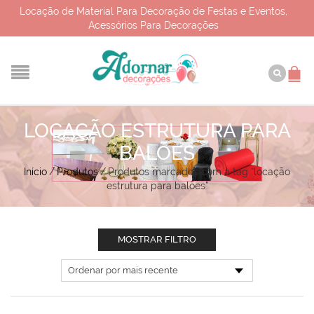
Locação de Material Para Decoração de Festas e Eventos,
Acessórios Para Decorações
LOCAÇÃO ESTRUTURA PARA
BALÕES
Início
/
Produtos
/
Produtos marcados com a tag “locação
estrutura para balões”
MOSTRAR FILTRO