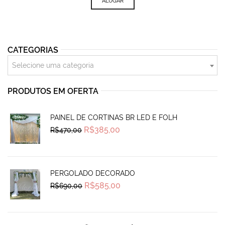
was:
is:
ALUGAR
R$265,00.
R$220,00.
CATEGORIAS
Selecione uma categoria
PRODUTOS EM OFERTA
PAINEL DE CORTINAS BR LED E FOLH
Original
Current
R$
385,00
R$
470,00
price
price
was:
is:
R$470,00.
R$385,00.
PERGOLADO DECORADO
Original
Current
R$
585,00
R$
690,00
price
price
was:
is:
R$690,00.
R$585,00.