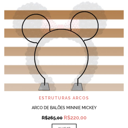
ESTRUTURAS ARCOS
ARCO DE BALÕES MINNIE MICKEY
Original
Current
R$
220,00
R$
265,00
price
price