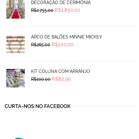
DECORAÇÃO DE CERIMÔNIA
Original
Current
R$
1.850,00
R$
2.755,00
price
price
was:
is:
R$2.755,00.
R$1.850,00.
ARCO DE BALÕES MINNIE MICKEY
Original
Current
R$
220,00
R$
265,00
price
price
was:
is:
R$265,00.
R$220,00.
KIT COLUNA COM ARRANJO
Original
Current
R$
82,90
R$
100,00
price
price
was:
is:
R$100,00.
R$82,90.
CURTA-NOS NO FACEBOOK