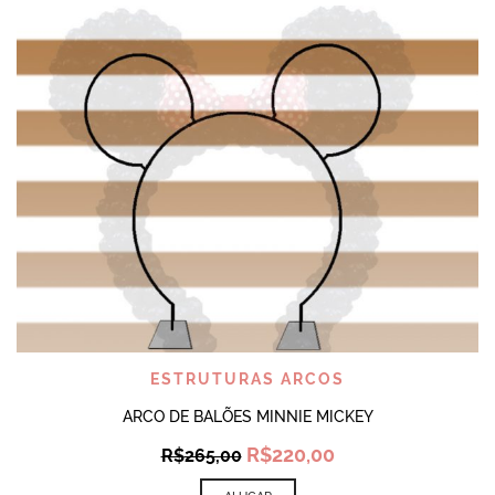
ESTRUTURAS ARCOS
ARCO DE BALÕES MINNIE MICKEY
Original
Current
R$
220,00
R$
265,00
price
price