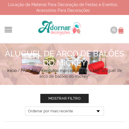
Locação de Material Para Decoração de Festas e Eventos,
Acessórios Para Decorações
ALUGUEL DE ARCO DE BALÕES
DO MICKEY
Início
/
Produtos
/
Produtos marcados com a tag “aluguel de
arco de balões do mickey”
MOSTRAR FILTRO