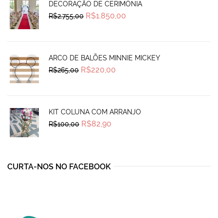
DECORAÇÃO DE CERIMÔNIA
Original
Current
R$
1.850,00
R$
2.755,00
price
price
was:
is:
R$2.755,00.
R$1.850,00.
ARCO DE BALÕES MINNIE MICKEY
Original
Current
R$
220,00
R$
265,00
price
price
was:
is:
R$265,00.
R$220,00.
KIT COLUNA COM ARRANJO
Original
Current
R$
82,90
R$
100,00
price
price
was:
is:
R$100,00.
R$82,90.
CURTA-NOS NO FACEBOOK