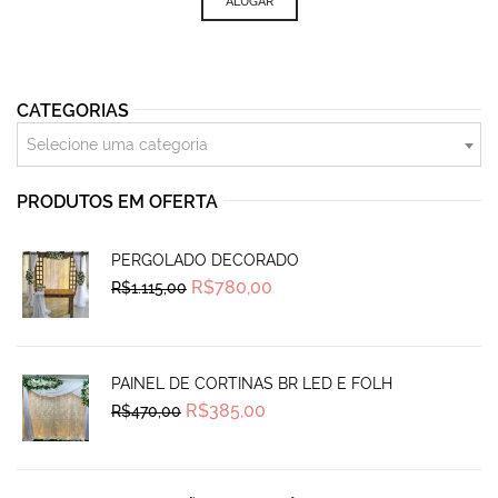
was:
is:
ALUGAR
R$265,00.
R$220,00.
CATEGORIAS
Selecione uma categoria
PRODUTOS EM OFERTA
PERGOLADO DECORADO
Original
Current
R$
780,00
R$
1.115,00
price
price
was:
is:
R$1.115,00.
R$780,00.
PAINEL DE CORTINAS BR LED E FOLH
Original
Current
R$
385,00
R$
470,00
price
price
was:
is:
R$470,00.
R$385,00.