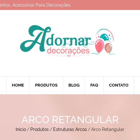
entos, Acessórios Para Decorações
HOME
PRODUTOS
BLOG
FAQ
CONTATO
ARCO RETANGULAR
Início
/
Produtos
/
Estruturas Arcos
/
Arco Retangular