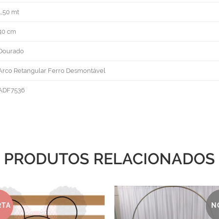
1,50 mt
40 cm
Dourado
Arco Retangular Ferro Desmontável
ADF7536
PRODUTOS RELACIONADOS
RTA
N