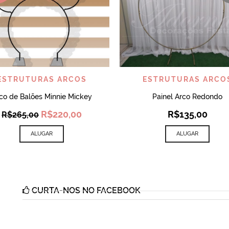
VISUALIZAR
VISUALIZAR
ESTRUTURAS ARCOS
ESTRUTURAS ARCO
co de Balões Minnie Mickey
Painel Arco Redondo
Original
Current
R$
220,00
R$
135,00
R$
265,00
price
price
was:
is:
ALUGAR
ALUGAR
R$265,00.
R$220,00.
CURTA-NOS NO FACEBOOK