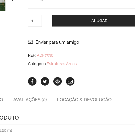
Arco
ALUGAR
Retangular
quantity
Enviar para um amigo
REF:
ADF7536
Categoria
Estruturas Arcos
ÃO
AVALIAÇÕES (0)
LOCAÇÃO & DEVOLUÇÃO
RODUTO
2,20 mt