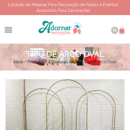
Locação de Material Para Decoração de Festas e Eventos,
Acessórios Para Decorações
TRIO DE ARCO OVAL
Início
/
Produtos
/
Estruturas Arcos
/
Trio de Arco Oval