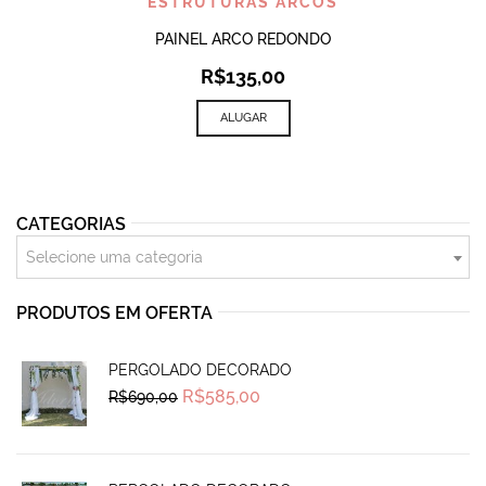
ESTRUTURAS ARCOS
PAINEL ARCO REDONDO
R$
135,00
ALUGAR
CATEGORIAS
Selecione uma categoria
PRODUTOS EM OFERTA
PERGOLADO DECORADO
Original
Current
R$
585,00
R$
690,00
price
price
was:
is:
R$690,00.
R$585,00.