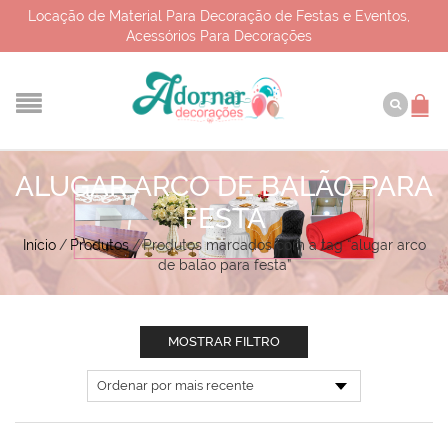
Locação de Material Para Decoração de Festas e Eventos,
Acessórios Para Decorações
ALUGAR ARCO DE BALÃO PARA
FESTA
Início
/
Produtos
/
Produtos marcados com a tag “alugar arco
de balão para festa”
MOSTRAR FILTRO