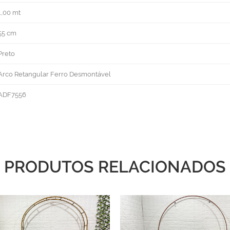
1,00 mt
55 cm
Preto
Arco Retangular Ferro Desmontável
ADF7556
PRODUTOS RELACIONADOS