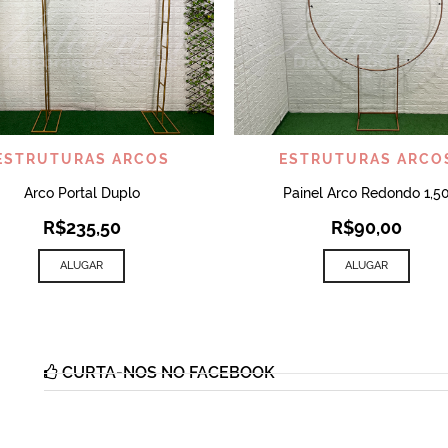
VISUALIZAR
VISUALIZAR
ESTRUTURAS ARCOS
ESTRUTURAS ARCO
Arco Portal Duplo
Painel Arco Redondo 1,5
R$
235,50
R$
90,00
ALUGAR
ALUGAR
CURTA-NOS NO FACEBOOK