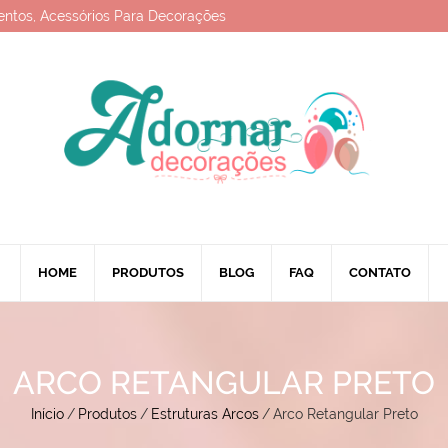
entos, Acessórios Para Decorações
HOME
PRODUTOS
BLOG
FAQ
CONTATO
ARCO RETANGULAR PRETO
Início
/
Produtos
/
Estruturas Arcos
/
Arco Retangular Preto