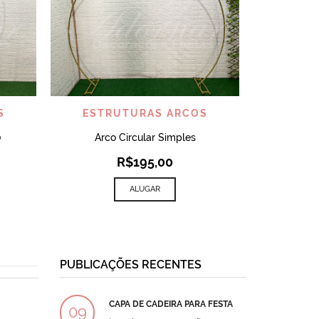
VISUALIZAR
S
ESTRUTURAS ARCOS
0
Arco Circular Simples
R$
195,00
ALUGAR
PUBLICAÇÕES RECENTES
CAPA DE CADEIRA PARA FESTA
BOLO
09
09