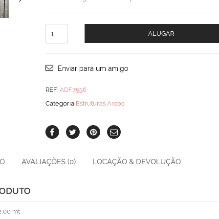
Arco
ALUGAR
Retangular
Preto
quantity
Enviar para um amigo
REF:
ADF7556
Categoria
Estruturas Arcos
ÃO
AVALIAÇÕES (0)
LOCAÇÃO & DEVOLUÇÃO
RODUTO
2,00 mt