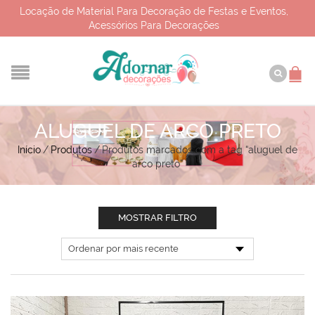
Locação de Material Para Decoração de Festas e Eventos,
Acessórios Para Decorações
ALUGUEL DE ARCO PRETO
Início
/
Produtos
/
Produtos marcados com a tag “aluguel de
arco preto”
MOSTRAR FILTRO