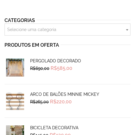
CATEGORIAS
Selecione uma categoria
PRODUTOS EM OFERTA
PERGOLADO DECORADO
Original
Current
R$
585,00
R$
690,00
price
price
was:
is:
R$690,00.
R$585,00.
ARCO DE BALÕES MINNIE MICKEY
Original
Current
R$
220,00
R$
265,00
price
price
was:
is:
R$265,00.
R$220,00.
BICICLETA DECORATIVA
Original
Current