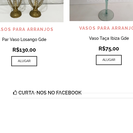
VISUALIZAR
VISUALIZAR
VASOS PARA ARRANJ
ASOS PARA ARRANJOS
Vaso Taça Ibiza Gde
Par Vaso Losango Gde
R$
75,00
R$
130,00
ALUGAR
ALUGAR
CURTA-NOS NO FACEBOOK