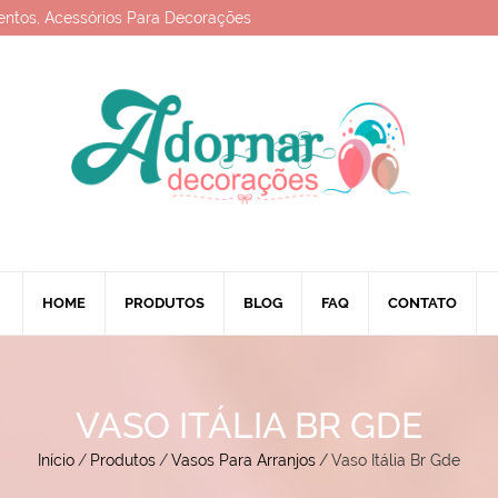
entos, Acessórios Para Decorações
HOME
PRODUTOS
BLOG
FAQ
CONTATO
VASO ITÁLIA BR GDE
Início
/
Produtos
/
Vasos Para Arranjos
/
Vaso Itália Br Gde