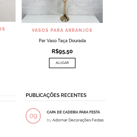
VISUALIZAR
OS
VASOS PARA ARRANJOS
Par Vaso Taça Dourada
R$
95,50
ALUGAR
PUBLICAÇÕES RECENTES
CAPA DE CADEIRA PARA FESTA
BOLO
09
09
by
Adornar Decorações Festas
by
Ad
DEZ
DEZ