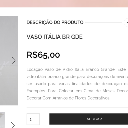
DESCRIÇÃO DO PRODUTO
VASO ITÁLIA BR GDE
R$
65,00
Locação Vaso de Vidro Itália Branco Grande. Este
vidro itália branco grande para decorações de event
ser usado para várias finalidades de decoração de
Exemplos: Para Colocar em Cima de Mesas Decora
Decorar Com Arranjos de Flores Decorativos.
Vaso
ALUGAR
Itália
Br