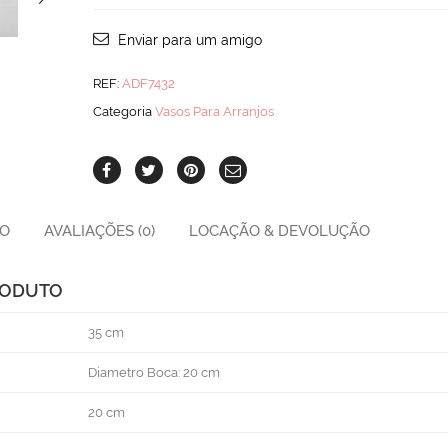
Gde
quantity
Enviar para um amigo
REF:
ADF7432
Categoria
Vasos Para Arranjos
ÃO
AVALIAÇÕES (0)
LOCAÇÃO & DEVOLUÇÃO
RODUTO
35 cm
Diametro Boca: 20 cm
20 cm