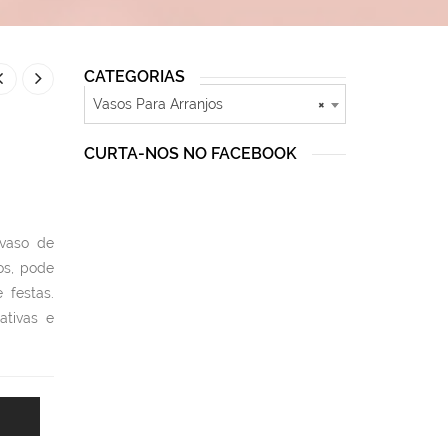
CATEGORIAS
Vasos Para Arranjos
×
CURTA-NOS NO FACEBOOK
 vaso de
os, pode
 festas.
tivas e