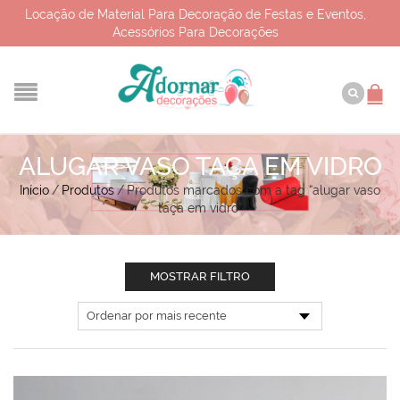
Locação de Material Para Decoração de Festas e Eventos,
Acessórios Para Decorações
ALUGAR VASO TAÇA EM VIDRO
Início
/
Produtos
/
Produtos marcados com a tag “alugar vaso
taça em vidro”
MOSTRAR FILTRO