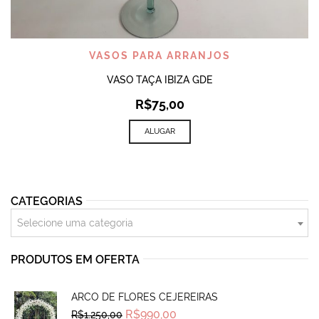
VASOS PARA ARRANJOS
VASO TAÇA IBIZA GDE
R$
75,00
ALUGAR
CATEGORIAS
Selecione uma categoria
PRODUTOS EM OFERTA
ARCO DE FLORES CEJEREIRAS
Original
Current
R$
990,00
R$
1.250,00