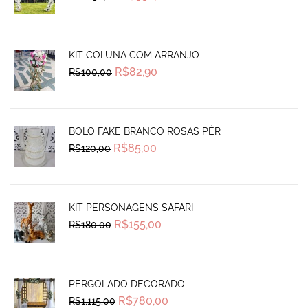
price
price
was:
is:
R$1.250,00.
R$990,00.
KIT COLUNA COM ARRANJO
Original
Current
R$
82,90
R$
100,00
price
price
was:
is:
R$100,00.
R$82,90.
BOLO FAKE BRANCO ROSAS PÉR
Original
Current
R$
85,00
R$
120,00
price
price
was:
is:
R$120,00.
R$85,00.
KIT PERSONAGENS SAFARI
Original
Current
R$
155,00
R$
180,00
price
price
was:
is:
R$180,00.
R$155,00.
PERGOLADO DECORADO
Original
Current
R$
780,00
R$
1.115,00