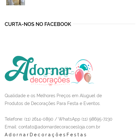
price
price
was:
is:
R$1.115,00.
R$780,00.
CURTA-NOS NO FACEBOOK
Qualidade e os Melhores Preços em Aluguel de
Produtos de Decorações Para Festa e Eventos.
Telefone: (11) 2614-0890 / WhatsApp (11) 98695-7230
Email
: contato@adornardecoracoesloja.com.br
AdornarDecoraçõesFestas