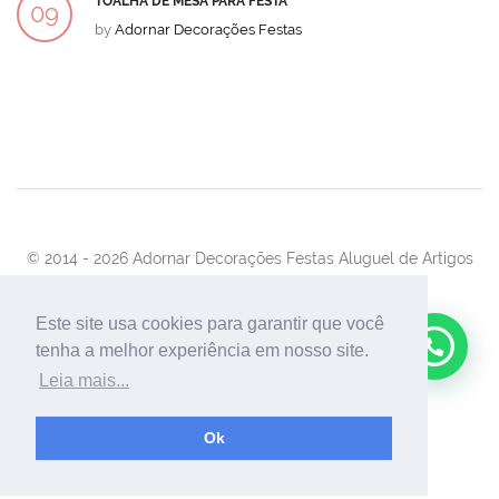
TOALHA DE MESA PARA FESTA
09
by
Adornar Decorações Festas
DEZ
© 2014 -
2026 Adornar Decorações Festas Aluguel de Artigos
Para Festas e Eventos
Desenvolvimento:
UnionForAgênciaWeb
Este site usa cookies para garantir que você
tenha a melhor experiência em nosso site.
Leia mais...
Ok