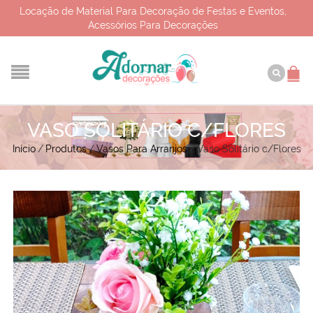
Locação de Material Para Decoração de Festas e Eventos,
Acessórios Para Decorações
VASO SOLITÁRIO C/FLORES
Início
/
Produtos
/
Vasos Para Arranjos
/
Vaso Solitário c/Flores