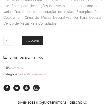
Este vaso solitário centro de mesa para convidados decorado
com flores para decorações de eventos, pode ser usado para
várias finalidades de decoração de festas. Exemplos: Para
Colocar em Cima de Mesas Decorativas Ou Para Decorar
Centro de Mesas Para Convidados.
Vaso
ALUGAR
Solitário
c/Flores
quantity
Enviar para um amigo
REF:
ADF7531
Categoria
Vasos Para Arranjos
DIMENSÕES & CARACTERÍSTICAS
DESCRIÇÃO