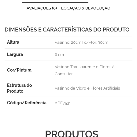
AVALIAÇÕES (0)
LOCAÇÃO & DEVOLUÇÃO
DIMENSÕES E CARACTERÍSTICAS DO PRODUTO
Altura
Vasinho: 20cm | c/Flor: 30cm
Largura
6 cm
Vasinho Transparente e Flores à
Cor/Pintura
Consultar
Estrutura do
Vasinho de Vidro e Flores Artificiais
Produto
Código/Referência
ADF7531
PRODUTOS