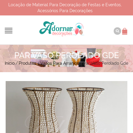
Locação de Material Para Decoração de Festas e Eventos,
Acessórios Para Decorações
PAR VASO PEROLADO GDE
Início
/
Produtos
/
Vasos Para Arranjos
/
Par Vaso Perolado Gde