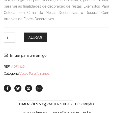
perolado grande para decorações de eventos, pode ser usado
para várias finalidades de decoração de festas. Exemplos: Para
Colocar em Cima de Mesas Decorativas e Decorar Com
Arranjos de Flores Decorativos.
Par
ALUGAR
Vaso
Perolado
Gde
quantity
Enviar para um amigo
REF:
ADF7428
Categoria
Vasos Para Arranjos
DIMENSÕES & CARACTERÍSTICAS
DESCRIÇÃO