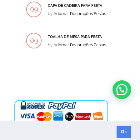
CAPA DE CADEIRA PARA FESTA
BOLO
09
09
by
Adornar Decorações Festas
by
Ad
DEZ
DEZ
TOALHA DE MESA PARA FESTA
BOLO
09
09
by
Adornar Decorações Festas
by
Ad
DEZ
DEZ
Ok