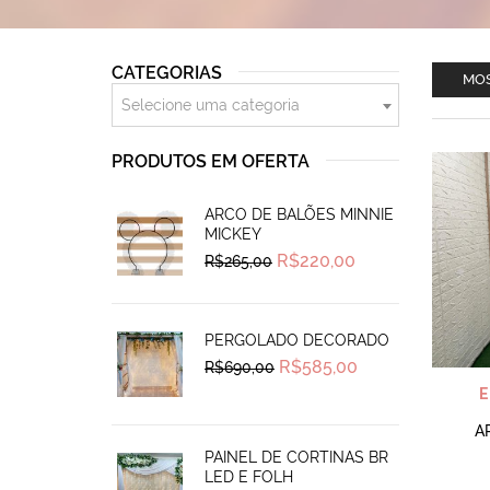
CATEGORIAS
MOS
Selecione uma categoria
PRODUTOS EM OFERTA
ARCO DE BALÕES MINNIE
MICKEY
Original
Current
R$
220,00
R$
265,00
price
price
was:
is:
R$265,00.
R$220,00.
PERGOLADO DECORADO
Original
Current
R$
585,00
R$
690,00
price
price
was:
is:
R$690,00.
R$585,00.
A
PAINEL DE CORTINAS BR
LED E FOLH