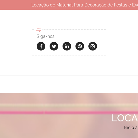
Locação de Material Para Decoração de Festas e Ev
Siga-nos
LOCA
Início
/