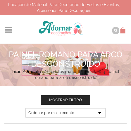
Locação de Material Para Decoração de Festas e Eventos,
Acessórios Para Decorações
PAINEL ROMANO PARA ARCO
DESCONSTRUÍDO
Início
/
Produtos
/
Produtos marcados com a tag “painel
romano para arco desconstruído”
MOSTRAR FILTRO