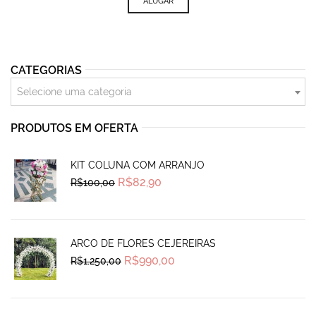
ALUGAR
CATEGORIAS
Selecione uma categoria
PRODUTOS EM OFERTA
KIT COLUNA COM ARRANJO
Original
Current
R$
82,90
R$
100,00
price
price
was:
is:
R$100,00.
R$82,90.
ARCO DE FLORES CEJEREIRAS
Original
Current
R$
990,00
R$
1.250,00
price
price
was:
is:
R$1.250,00.
R$990,00.