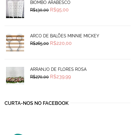
BIOMBO ARABESCO
Original
Current
R$
95,00
R$
130,00
price
price
was:
is:
R$130,00.
R$95,00.
ARCO DE BALÕES MINNIE MICKEY
Original
Current
R$
220,00
R$
265,00
price
price
was:
is:
R$265,00.
R$220,00.
ARRANJO DE FLORES ROSA
Original
Current
R$
239,99
R$
270,00
price
price
was:
is:
R$270,00.
R$239,99.
CURTA-NOS NO FACEBOOK