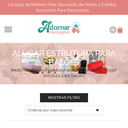
Locação de Material Para Decoração de Festas e Eventos,
Acessórios Para Decorações
ALUGAR ESTRUTURA PARA
BALÕES
Início
/
Produtos
/
Produtos marcados com a tag “alugar
estrutura para balões”
MOSTRAR FILTRO