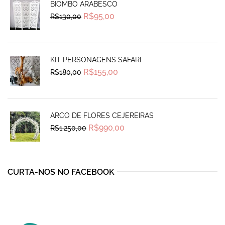
BIOMBO ARABESCO
Original
Current
R$
95,00
R$
130,00
price
price
was:
is:
R$130,00.
R$95,00.
KIT PERSONAGENS SAFARI
Original
Current
R$
155,00
R$
180,00
price
price
was:
is:
R$180,00.
R$155,00.
ARCO DE FLORES CEJEREIRAS
Original
Current
R$
990,00
R$
1.250,00
price
price
was:
is:
R$1.250,00.
R$990,00.
CURTA-NOS NO FACEBOOK