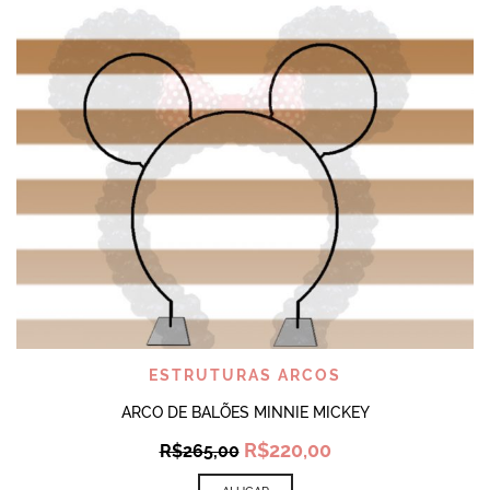
ESTRUTURAS ARCOS
ARCO DE BALÕES MINNIE MICKEY
Original
Current
R$
220,00
R$
265,00
price
price