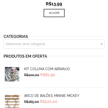
R$
13,99
ALUGAR
CATEGORIAS
Selecione uma categoria
PRODUTOS EM OFERTA
KIT COLUNA COM ARRANJO
Original
Current
R$
82,90
R$
100,00
price
price
was:
is:
R$100,00.
R$82,90.
ARCO DE BALÕES MINNIE MICKEY
Original
Current
R$
220,00
R$
265,00
price
price