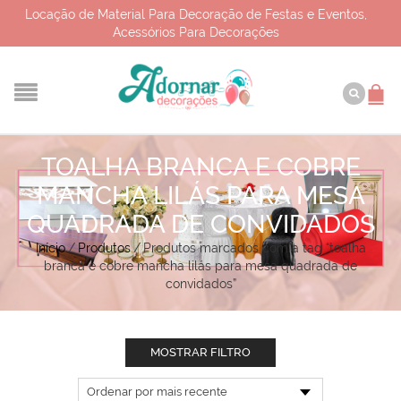
Locação de Material Para Decoração de Festas e Eventos,
Acessórios Para Decorações
TOALHA BRANCA E COBRE
MANCHA LILÁS PARA MESA
QUADRADA DE CONVIDADOS
Início
/
Produtos
/
Produtos marcados com a tag “toalha
branca e cobre mancha lilás para mesa quadrada de
convidados”
MOSTRAR FILTRO