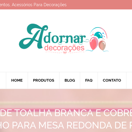
entos, Acessórios Para Decorações
HOME
PRODUTOS
BLOG
FAQ
CONTATO
DE TOALHA BRANCA E COB
O PARA MESA REDONDA DE 