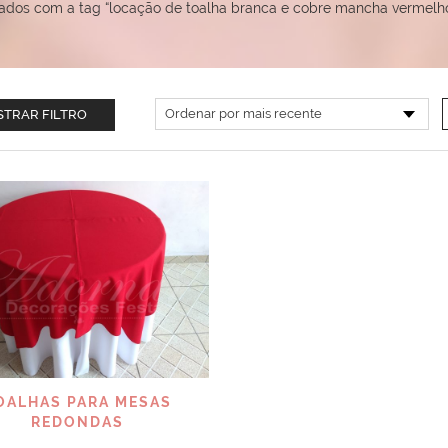
ados com a tag “locação de toalha branca e cobre mancha vermelho
TRAR FILTRO
VISUALIZAR
OALHAS PARA MESAS
REDONDAS