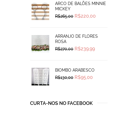
ARCO DE BALÕES MINNIE
MICKEY
Original
Current
R$
220,00
R$
265,00
price
price
was:
is:
R$265,00.
R$220,00.
ARRANJO DE FLORES
ROSA
Original
Current
R$
239,99
R$
270,00
price
price
was:
is:
R$270,00.
R$239,99.
BIOMBO ARABESCO
Original
Current
R$
95,00
R$
130,00
price
price
was:
is:
R$130,00.
R$95,00.
CURTA-NOS NO FACEBOOK