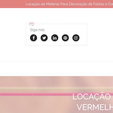
Locação de Material Para Decoração de Festas e Ev
Siga-nos
LOCAÇÃO 
VERMELH