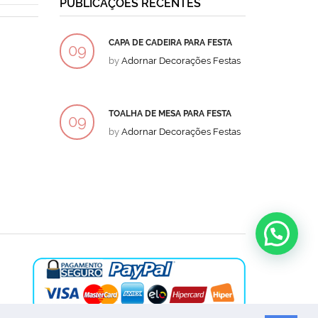
PUBLICAÇÕES RECENTES
CAPA DE CADEIRA PARA FESTA
BOLO
09
09
by
Adornar Decorações Festas
by
Ad
DEZ
DEZ
TOALHA DE MESA PARA FESTA
BOLO
09
09
by
Adornar Decorações Festas
by
Ad
DEZ
DEZ