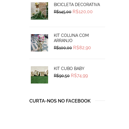
BICICLETA DECORATIVA
Original
Current
R$
120,00
R$
145,00
price
price
was:
is:
R$145,00.
R$120,00.
KIT COLUNA COM
ARRANJO
Original
Current
R$
82,90
R$
100,00
price
price
was:
is:
R$100,00.
R$82,90.
KIT CUBO BABY
Original
Current
R$
74,99
R$
90,50
price
price
was:
is:
R$90,50.
R$74,99.
CURTA-NOS NO FACEBOOK