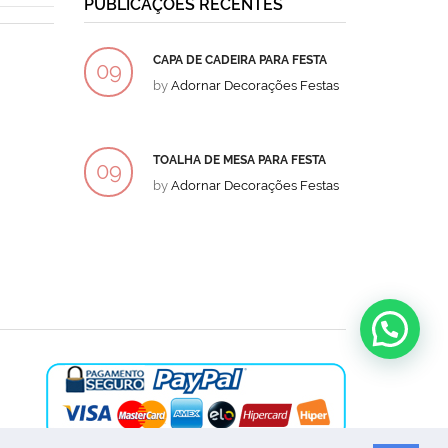
PUBLICAÇÕES RECENTES
CAPA DE CADEIRA PARA FESTA
BOLO
09
09
by
Adornar Decorações Festas
by
Ad
DEZ
DEZ
TOALHA DE MESA PARA FESTA
BOLO
09
09
by
Adornar Decorações Festas
by
Ad
DEZ
DEZ