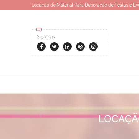
Locação de Material Para Decoração de Festas e Ev
Siga-nos
LOCAÇÃ