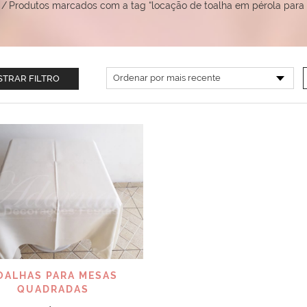
/
Produtos marcados com a tag “locação de toalha em pérola par
TRAR FILTRO
VISUALIZAR
OALHAS PARA MESAS
QUADRADAS