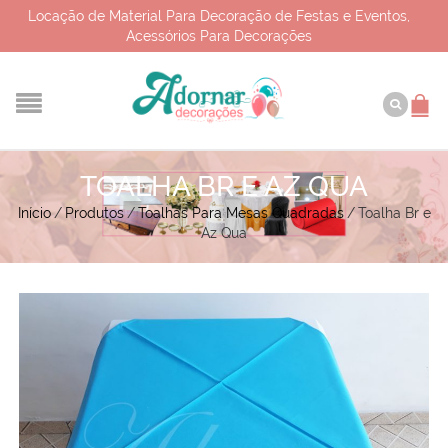
Locação de Material Para Decoração de Festas e Eventos,
Acessórios Para Decorações
TOALHA BR E AZ QUA
Início
/
Produtos
/
Toalhas Para Mesas Quadradas
/
Toalha Br e
Az Qua