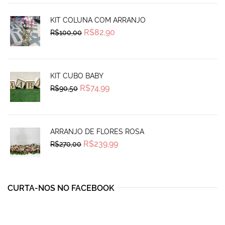
KIT COLUNA COM ARRANJO
Original
Current
R$
82,90
R$
100,00
price
price
was:
is:
R$100,00.
R$82,90.
KIT CUBO BABY
Original
Current
R$
74,99
R$
90,50
price
price
was:
is:
R$90,50.
R$74,99.
ARRANJO DE FLORES ROSA
Original
Current
R$
239,99
R$
270,00
price
price
was:
is:
R$270,00.
R$239,99.
CURTA-NOS NO FACEBOOK