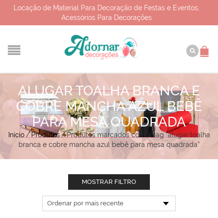
Locação de Material Para Decoração de Festas e Eventos,
Acessórios Para Decorações
ALUGAR TOALHA BRANCA E
COBRE MANCHA AZUL BEBÊ
PARA MESA QUADRADA
Início
/
Produtos
/
Produtos marcados com a tag “alugar toalha
branca e cobre mancha azul bebê para mesa quadrada”
MOSTRAR FILTRO