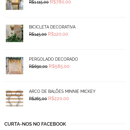
Original
Current
R$
780,00
R$
1.115,00
price
price
was:
is:
R$1.115,00.
R$780,00.
BICICLETA DECORATIVA
Original
Current
R$
120,00
R$
145,00
price
price
was:
is:
R$145,00.
R$120,00.
PERGOLADO DECORADO
Original
Current
R$
585,00
R$
690,00
price
price
was:
is:
R$690,00.
R$585,00.
ARCO DE BALÕES MINNIE MICKEY
Original
Current
R$
220,00
R$
265,00
price
price
was:
is:
R$265,00.
R$220,00.
CURTA-NOS NO FACEBOOK