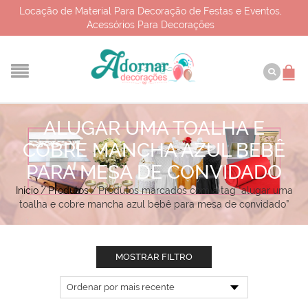
Locação de Material Para Decoração de Festas e Eventos,
Acessórios Para Decorações
ALUGAR UMA TOALHA E
COBRE MANCHA AZUL BEBÊ
PARA MESA DE CONVIDADO
Início
/
Produtos
/
Produtos marcados com a tag “alugar uma
toalha e cobre mancha azul bebê para mesa de convidado”
MOSTRAR FILTRO