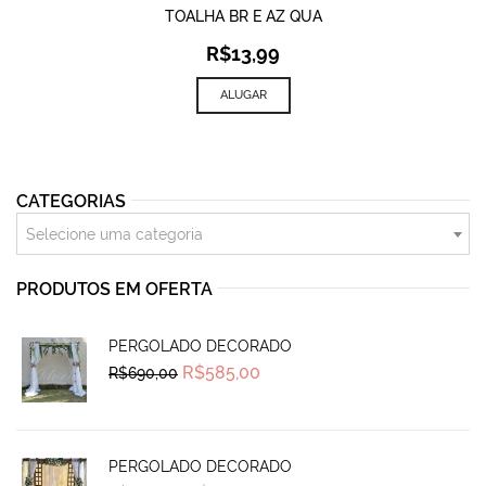
TOALHA BR E AZ QUA
R$
13,99
ALUGAR
CATEGORIAS
Selecione uma categoria
PRODUTOS EM OFERTA
PERGOLADO DECORADO
Original
Current
R$
585,00
R$
690,00
price
price
was:
is:
R$690,00.
R$585,00.
PERGOLADO DECORADO