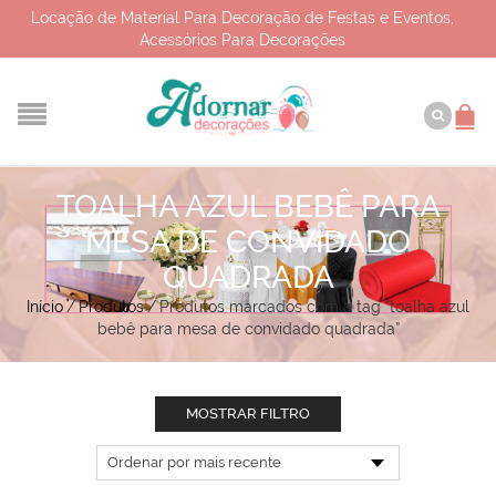
Locação de Material Para Decoração de Festas e Eventos,
Acessórios Para Decorações
TOALHA AZUL BEBÊ PARA
MESA DE CONVIDADO
QUADRADA
Início
/
Produtos
/
Produtos marcados com a tag “toalha azul
bebê para mesa de convidado quadrada”
MOSTRAR FILTRO