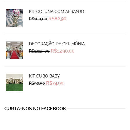
KIT COLUNA COM ARRANJO
Original
Current
R$
82,90
R$
100,00
price
price
was:
is:
R$100,00.
R$82,90.
DECORAÇÃO DE CERIMÔNIA
Original
Current
R$
1.290,00
R$
1.925,00
price
price
was:
is:
R$1.925,00.
R$1.290,00.
KIT CUBO BABY
Original
Current
R$
74,99
R$
90,50
price
price
was:
is:
R$90,50.
R$74,99.
CURTA-NOS NO FACEBOOK