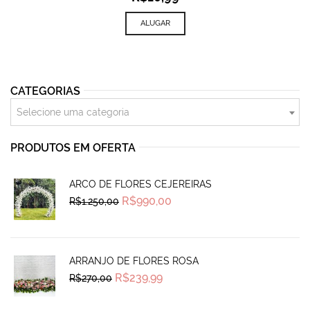
ALUGAR
CATEGORIAS
Selecione uma categoria
PRODUTOS EM OFERTA
ARCO DE FLORES CEJEREIRAS
Original
Current
R$
990,00
R$
1.250,00
price
price
was:
is:
R$1.250,00.
R$990,00.
ARRANJO DE FLORES ROSA
Original
Current
R$
239,99
R$
270,00
price
price
was:
is:
R$270,00.
R$239,99.