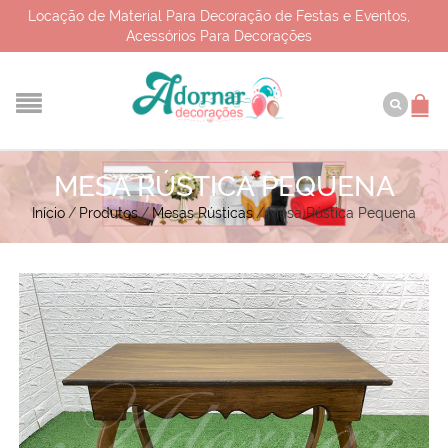
Locação de Material Para Decoração de Festas e Eventos,
Acessórios Para Decorações
MESA RÚSTICA PEQUENA
Início
/
Produtos
/
Mesas Rústicas
/
Mesa Rústica Pequena