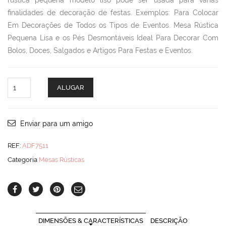
rústica pequena modelo liso pode ser usada para várias
finalidades de decoração de festas. Exemplos: Para Colocar
Em Decorações de Todos os Tipos de Eventos. Mesa Rústica
Pequena Lisa e os Pés Desmontáveis Ideal Para Decorar Com
Bolos, Doces, Salgados e Artigos Para Festas e Eventos.
Mesa
ALUGAR
Rústica
Pequena
quantity
Enviar para um amigo
REF:
ADF7511
Categoria
Mesas Rústicas
DIMENSÕES & CARACTERÍSTICAS
DESCRIÇÃO