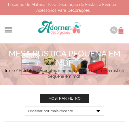
Locação de Material Para Decoração de Festas e Eventos,
Acessórios Para Decorações
MESA RÚSTICA PEQUENA EM
MDF
Início
/
Produtos
/
Produtos marcados com a tag “mesa rústica
pequena em mdf”
MOSTRAR FILTRO