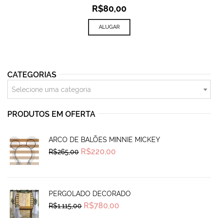
R$
80,00
ALUGAR
CATEGORIAS
Selecione uma categoria
PRODUTOS EM OFERTA
ARCO DE BALÕES MINNIE MICKEY
Original
Current
R$
220,00
R$
265,00
price
price
was:
is:
R$265,00.
R$220,00.
PERGOLADO DECORADO
Original
Current
R$
780,00
R$
1.115,00
price
price