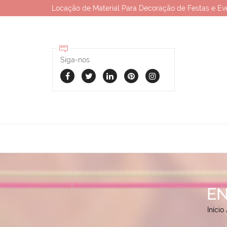
Locação de Material Para Decoração de Festas e Ev
Siga-nos
EN
Início