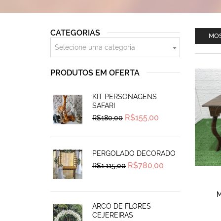
CATEGORIAS
MOS
Selecione uma categoria
PRODUTOS EM OFERTA
KIT PERSONAGENS
SAFARI
Original
Current
R$
155,00
R$
180,00
price
price
was:
is:
R$180,00.
R$155,00.
PERGOLADO DECORADO
Original
Current
R$
780,00
R$
1.115,00
price
price
was:
is:
R$1.115,00.
R$780,00.
M
ARCO DE FLORES
CEJEREIRAS