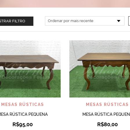
TRAR FILTRO
VISUALIZAR
VISUALIZAR
MESAS RÚSTICAS
MESAS RÚSTICAS
ESA RÚSTICA PEQUENA
MESA RÚSTICA PEQUE
R$
95,00
R$
80,00