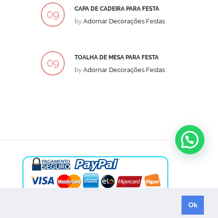
CAPA DE CADEIRA PARA FESTA
BOLO
09
09
by
Adornar Decorações Festas
by
Ad
DEZ
DEZ
TOALHA DE MESA PARA FESTA
BOLO
09
09
by
Adornar Decorações Festas
by
Ad
DEZ
DEZ
Ok