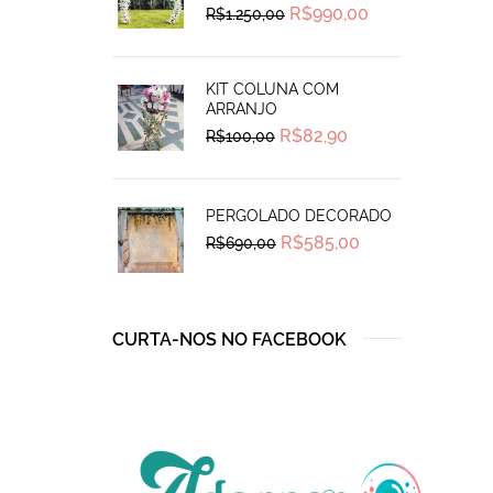
Original
Current
R$
990,00
R$
1.250,00
price
price
was:
is:
R$1.250,00.
R$990,00.
KIT COLUNA COM
ARRANJO
Original
Current
R$
82,90
R$
100,00
price
price
was:
is:
R$100,00.
R$82,90.
PERGOLADO DECORADO
Original
Current
R$
585,00
R$
690,00
price
price
was:
is:
R$690,00.
R$585,00.
CURTA-NOS NO FACEBOOK