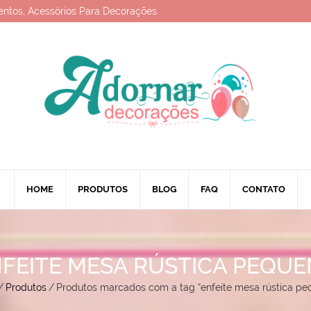
entos, Acessórios Para Decorações
HOME
PRODUTOS
BLOG
FAQ
CONTATO
FEITE MESA RÚSTICA PEQU
/
Produtos
/
Produtos marcados com a tag “enfeite mesa rústica pe