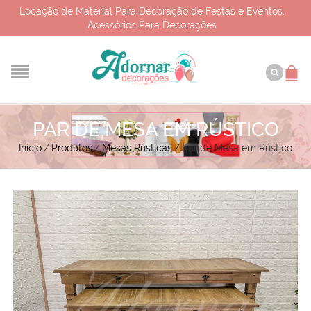
Locação de Material Para Decoração de Festas e Eventos,
Acessórios Para Decorações
PAR DE MESA EM RÚSTICO
Início
/
Produtos
/
Mesas Rústicas
/
Par de Mesa em Rústico