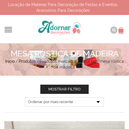
Locação de Material Para Decoração de Festas e Eventos,
Acessórios Para Decorações
MESA RÚSTICA DE MADEIRA
Início
/
Produtos
/
Produtos marcados com a tag “mesa rústica
de madeira”
MOSTRAR FILTRO