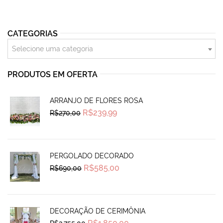
CATEGORIAS
Selecione uma categoria
PRODUTOS EM OFERTA
ARRANJO DE FLORES ROSA
Original
Current
R$
239,99
R$
270,00
price
price
was:
is:
R$270,00.
R$239,99.
PERGOLADO DECORADO
Original
Current
R$
585,00
R$
690,00
price
price
was:
is:
R$690,00.
R$585,00.
DECORAÇÃO DE CERIMÔNIA
Original
Current