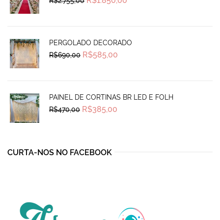
R$
1.850,00
R$
2.755,00
price
price
was:
is:
R$2.755,00.
R$1.850,00.
PERGOLADO DECORADO
Original
Current
R$
585,00
R$
690,00
price
price
was:
is:
R$690,00.
R$585,00.
PAINEL DE CORTINAS BR LED E FOLH
Original
Current
R$
385,00
R$
470,00
price
price
was:
is:
R$470,00.
R$385,00.
CURTA-NOS NO FACEBOOK