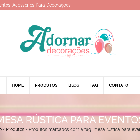
entos, Acessórios Para Decorações
HOME
PRODUTOS
BLOG
FAQ
CONTATO
MESA RÚSTICA PARA EVENTO
o
/
Produtos
/
Produtos marcados com a tag “mesa rústica para eve