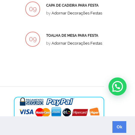
CAPA DE CADEIRA PARA FESTA
BOLO
09
09
by
Adornar Decorações Festas
by
Ad
DEZ
DEZ
TOALHA DE MESA PARA FESTA
BOLO
09
09
by
Adornar Decorações Festas
by
Ad
DEZ
DEZ
Ok