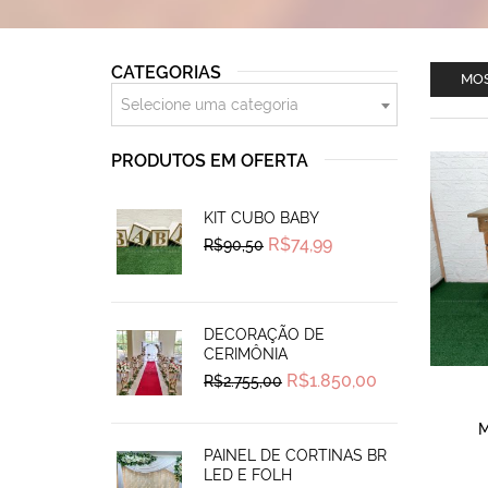
CATEGORIAS
MOS
Selecione uma categoria
PRODUTOS EM OFERTA
KIT CUBO BABY
Original
Current
R$
74,99
R$
90,50
price
price
was:
is:
R$90,50.
R$74,99.
DECORAÇÃO DE
CERIMÔNIA
Original
Current
R$
1.850,00
R$
2.755,00
price
price
was:
is:
R$2.755,00.
R$1.850,00.
M
PAINEL DE CORTINAS BR
LED E FOLH