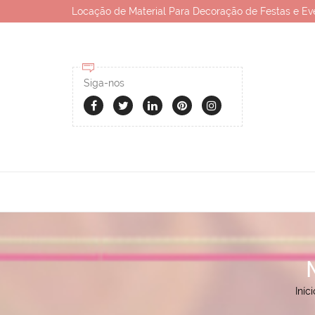
Locação de Material Para Decoração de Festas e Ev
Siga-nos
Iníci