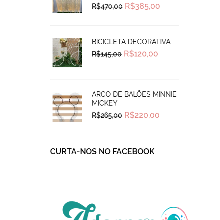
Original
Current
R$
385,00
R$
470,00
price
price
was:
is:
R$470,00.
R$385,00.
BICICLETA DECORATIVA
Original
Current
R$
120,00
R$
145,00
price
price
was:
is:
R$145,00.
R$120,00.
ARCO DE BALÕES MINNIE
MICKEY
Original
Current
R$
220,00
R$
265,00
price
price
was:
is:
R$265,00.
R$220,00.
CURTA-NOS NO FACEBOOK