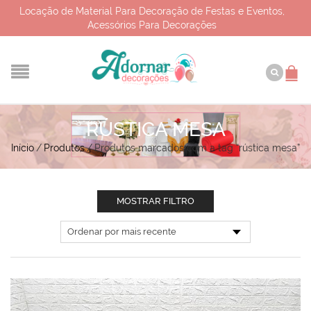
Locação de Material Para Decoração de Festas e Eventos,
Acessórios Para Decorações
RÚSTICA MESA
Início
/
Produtos
/
Produtos marcados com a tag “rústica mesa”
MOSTRAR FILTRO