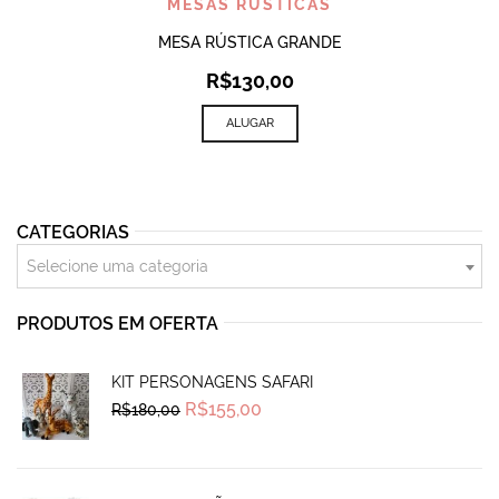
MESAS RÚSTICAS
MESA RÚSTICA GRANDE
R$
130,00
ALUGAR
CATEGORIAS
Selecione uma categoria
PRODUTOS EM OFERTA
KIT PERSONAGENS SAFARI
Original
Current
R$
155,00
R$
180,00
price
price
was:
is:
R$180,00.
R$155,00.