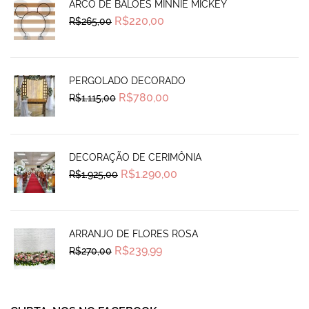
ARCO DE BALÕES MINNIE MICKEY
Original
Current
R$
220,00
R$
265,00
price
price
was:
is:
R$265,00.
R$220,00.
PERGOLADO DECORADO
Original
Current
R$
780,00
R$
1.115,00
price
price
was:
is:
R$1.115,00.
R$780,00.
DECORAÇÃO DE CERIMÔNIA
Original
Current
R$
1.290,00
R$
1.925,00
price
price
was:
is:
R$1.925,00.
R$1.290,00.
ARRANJO DE FLORES ROSA
Original
Current
R$
239,99
R$
270,00
price
price
was:
is:
R$270,00.
R$239,99.