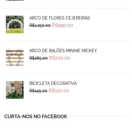
was:
is:
R$470,00.
R$385,00.
ARCO DE FLORES CEJEREIRAS
Original
Current
R$
990,00
R$
1.250,00
price
price
was:
is:
R$1.250,00.
R$990,00.
ARCO DE BALÕES MINNIE MICKEY
Original
Current
R$
220,00
R$
265,00
price
price
was:
is:
R$265,00.
R$220,00.
BICICLETA DECORATIVA
Original
Current
R$
120,00
R$
145,00
price
price
was:
is:
R$145,00.
R$120,00.
CURTA-NOS NO FACEBOOK