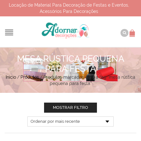
Locação de Material Para Decoração de Festas e Eventos,
Acessórios Para Decorações
MESA RÚSTICA PEQUENA
PARA FESTA
Início
/
Produtos
/
Produtos marcados com a tag “mesa rústica
pequena para festa”
MOSTRAR FILTRO