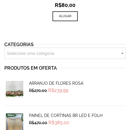
R$
80,00
ALUGAR
CATEGORIAS
Selecione uma categoria
PRODUTOS EM OFERTA
ARRANJO DE FLORES ROSA
Original
Current
R$
239,99
R$
270,00
price
price
was:
is:
R$270,00.
R$239,99.
PAINEL DE CORTINAS BR LED E FOLH
Original
Current
R$
385,00
R$
470,00
price
price