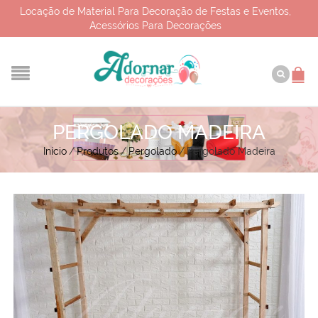
Locação de Material Para Decoração de Festas e Eventos,
Acessórios Para Decorações
PERGOLADO MADEIRA
Início
/
Produtos
/
Pergolado
/
Pergolado Madeira