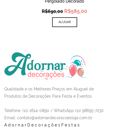
Pergolado Decorado
Original
Current
R$
585,00
R$
690,00
price
price
was:
is:
ALUGAR
R$690,00.
R$585,00.
Qualidade e os Melhores Preços em Aluguel de
Produtos de Decorações Para Festa e Eventos.
Telefone: (11) 2614-0890 / WhatsApp (11) 98695-7230
Email
: contato@adornardecoracoesloja.com.br
AdornarDecoraçõesFestas