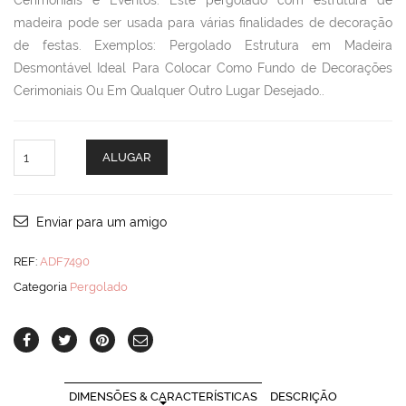
Cerimoniais e Eventos. Este pergolado com estrutura de
madeira pode ser usada para várias finalidades de decoração
de festas. Exemplos: Pergolado Estrutura em Madeira
Desmontável Ideal Para Colocar Como Fundo de Decorações
Cerimoniais Ou Em Qualquer Outro Lugar Desejado..
Pergolado
ALUGAR
Madeira
quantity
Enviar para um amigo
REF:
ADF7490
Categoria
Pergolado
DIMENSÕES & CARACTERÍSTICAS
DESCRIÇÃO