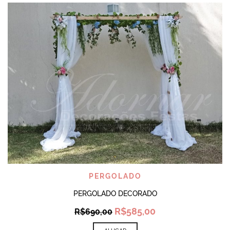
PERGOLADO
PERGOLADO DECORADO
Original
Current
R$
585,00
R$
690,00
price
price