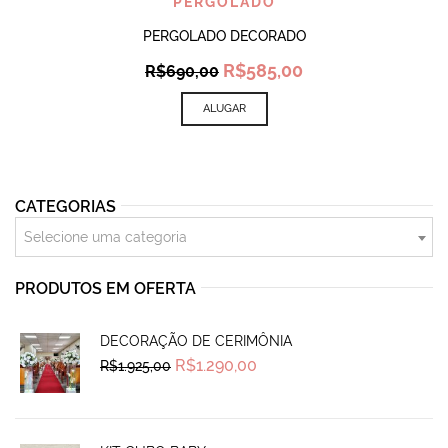
PERGOLADO
PERGOLADO DECORADO
Original
Current
R$
585,00
R$
690,00
price
price
was:
is:
ALUGAR
R$690,00.
R$585,00.
CATEGORIAS
Selecione uma categoria
PRODUTOS EM OFERTA
DECORAÇÃO DE CERIMÔNIA
Original
Current
R$
1.290,00
R$
1.925,00
price
price
was:
is:
R$1.925,00.
R$1.290,00.