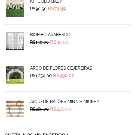
KIT CUBO BABY
Original
Current
R$
74,99
R$
90,50
price
price
was:
is:
R$90,50.
R$74,99.
BIOMBO ARABESCO
Original
Current
R$
95,00
R$
130,00
price
price
was:
is:
R$130,00.
R$95,00.
ARCO DE FLORES CEJEREIRAS
Original
Current
R$
990,00
R$
1.250,00
price
price
was:
is:
R$1.250,00.
R$990,00.
ARCO DE BALÕES MINNIE MICKEY
Original
Current
R$
220,00
R$
265,00
price
price
was:
is:
R$265,00.
R$220,00.