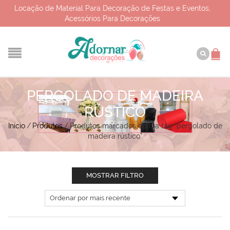
Locação de Material Para Decoração de Festas e Eventos,
Acessórios Para Decorações
PERGOLADO DE MADEIRA
RÚSTICO
Início
/
Produtos
/
Produtos marcados com a tag “pergolado de
madeira rústico”
MOSTRAR FILTRO