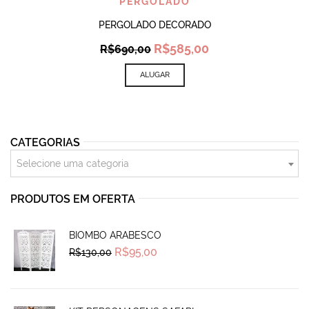
PERGOLADO
PERGOLADO DECORADO
Original
Current
R$
585,00
R$
690,00
price
price
was:
is:
ALUGAR
R$690,00.
R$585,00.
CATEGORIAS
Selecione uma categoria
PRODUTOS EM OFERTA
BIOMBO ARABESCO
Original
Current
R$
95,00
R$
130,00
price
price
was:
is:
R$130,00.
R$95,00.