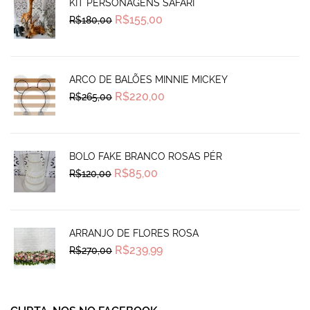
KIT PERSONAGENS SAFARI
Original
Current
R$
155,00
R$
180,00
price
price
was:
is:
R$180,00.
R$155,00.
ARCO DE BALÕES MINNIE MICKEY
Original
Current
R$
220,00
R$
265,00
price
price
was:
is:
R$265,00.
R$220,00.
BOLO FAKE BRANCO ROSAS PÉR
Original
Current
R$
85,00
R$
120,00
price
price
was:
is:
R$120,00.
R$85,00.
ARRANJO DE FLORES ROSA
Original
Current
R$
239,99
R$
270,00
price
price
was:
is:
R$270,00.
R$239,99.