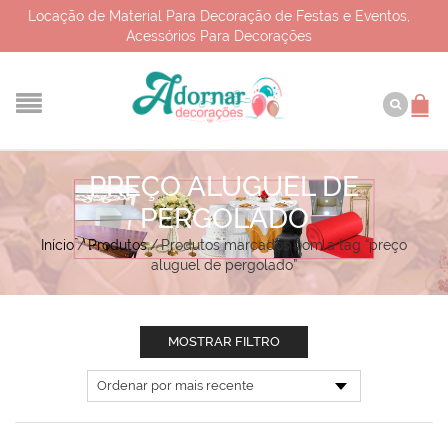
Locação de Material Para Decoração de Festas e Eventos,
Acessórios Para Decorações
PREÇO ALUGUEL DE
PERGOLADO
Início
/
Produtos
/
Produtos marcados com a tag “preço
aluguel de pergolado”
MOSTRAR FILTRO