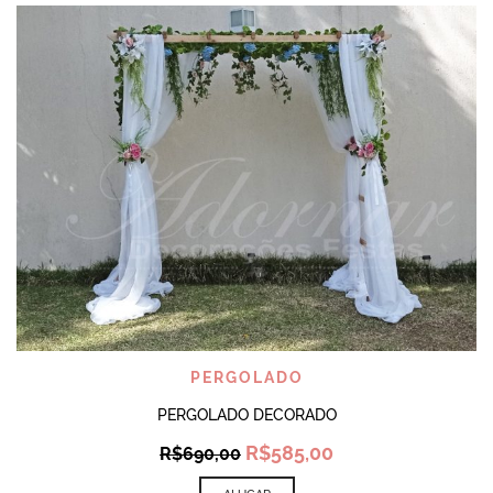
PERGOLADO
PERGOLADO DECORADO
Original
Current
R$
585,00
R$
690,00
price
price