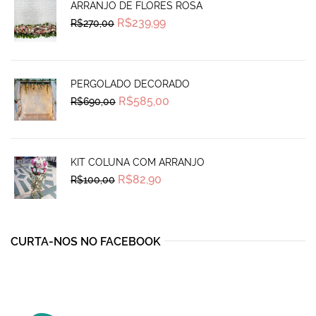
ARRANJO DE FLORES ROSA
Original
Current
R$
239,99
R$
270,00
price
price
was:
is:
R$270,00.
R$239,99.
PERGOLADO DECORADO
Original
Current
R$
585,00
R$
690,00
price
price
was:
is:
R$690,00.
R$585,00.
KIT COLUNA COM ARRANJO
Original
Current
R$
82,90
R$
100,00
price
price
was:
is:
R$100,00.
R$82,90.
CURTA-NOS NO FACEBOOK