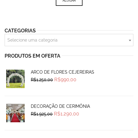
ALUGAR
CATEGORIAS
Selecione uma categoria
PRODUTOS EM OFERTA
ARCO DE FLORES CEJEREIRAS
Original
Current
R$
990,00
R$
1.250,00
price
price
was:
is:
R$1.250,00.
R$990,00.
DECORAÇÃO DE CERIMÔNIA
Original
Current
R$
1.290,00
R$
1.925,00
price
price
was:
is:
R$1.925,00.
R$1.290,00.