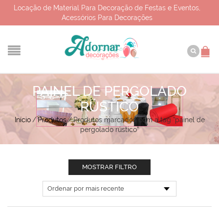
Locação de Material Para Decoração de Festas e Eventos,
Acessórios Para Decorações
PAINEL DE PERGOLADO
RÚSTICO
Início
/
Produtos
/
Produtos marcados com a tag “painel de
pergolado rústico”
MOSTRAR FILTRO