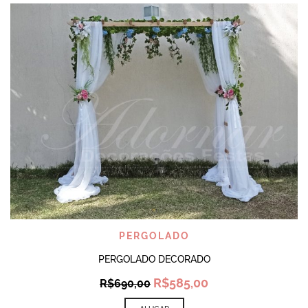
PERGOLADO
PERGOLADO DECORADO
Original
Current
R$
585,00
R$
690,00
price
price