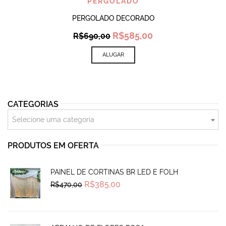
PERGOLADO
PERGOLADO DECORADO
Original
Current
R$
585,00
R$
690,00
price
price
was:
is:
ALUGAR
R$690,00.
R$585,00.
CATEGORIAS
Selecione uma categoria
PRODUTOS EM OFERTA
PAINEL DE CORTINAS BR LED E FOLH
Original
Current
R$
385,00
R$
470,00
price
price
was:
is:
R$470,00.
R$385,00.