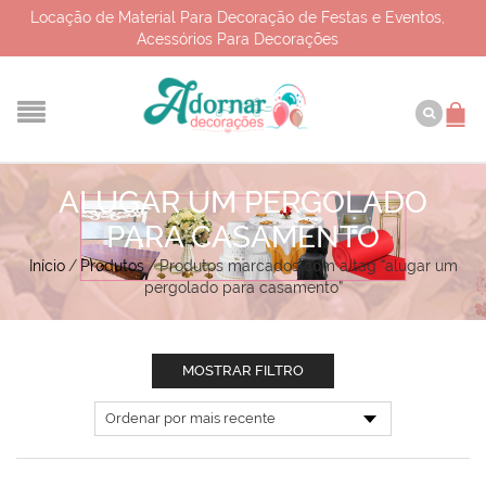
Locação de Material Para Decoração de Festas e Eventos,
Acessórios Para Decorações
ALUGAR UM PERGOLADO
PARA CASAMENTO
Início
/
Produtos
/
Produtos marcados com a tag “alugar um
pergolado para casamento”
MOSTRAR FILTRO