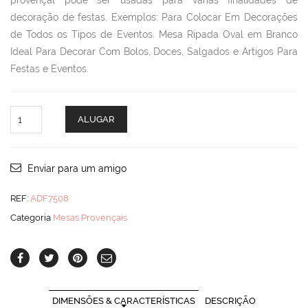
provençal pode ser usadas para várias finalidades de
decoração de festas. Exemplos: Para Colocar Em Decorações
de Todos os Tipos de Eventos. Mesa Ripada Oval em Branco
Ideal Para Decorar Com Bolos, Doces, Salgados e Artigos Para
Festas e Eventos.
Mesa
ALUGAR
Ripada
Oval
quantity
Enviar para um amigo
REF:
ADF7508
Categoria
Mesas Provençais
DIMENSÕES & CARACTERÍSTICAS
DESCRIÇÃO