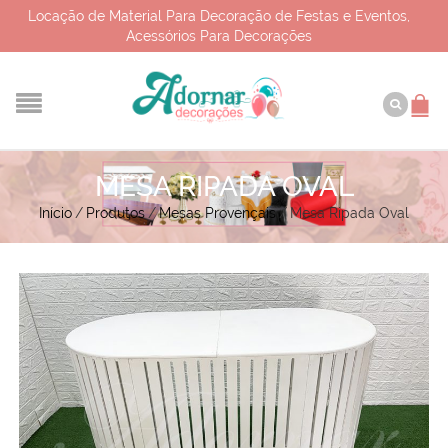
Locação de Material Para Decoração de Festas e Eventos,
Acessórios Para Decorações
MESA RIPADA OVAL
Início
/
Produtos
/
Mesas Provençais
/
Mesa Ripada Oval