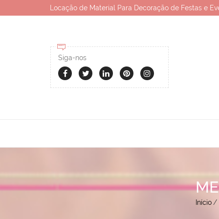
Locação de Material Para Decoração de Festas e Ev
Siga-nos
ME
Início
/