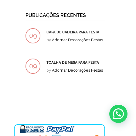
PUBLICAÇÕES RECENTES
CAPA DE CADEIRA PARA FESTA
BOLO
09
09
by
Adornar Decorações Festas
by
Ad
DEZ
DEZ
TOALHA DE MESA PARA FESTA
BOLO
09
09
by
Adornar Decorações Festas
by
Ad
DEZ
DEZ