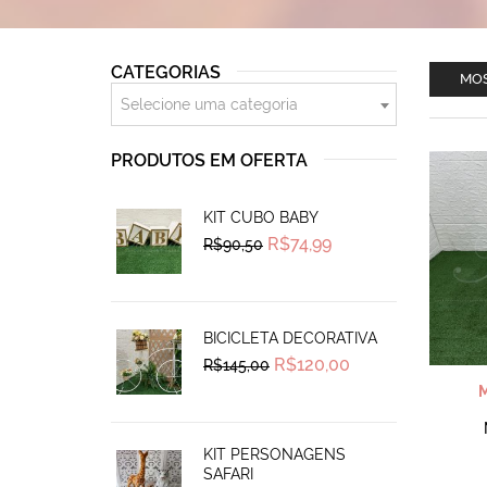
CATEGORIAS
MOS
Selecione uma categoria
PRODUTOS EM OFERTA
KIT CUBO BABY
Original
Current
R$
74,99
R$
90,50
price
price
was:
is:
R$90,50.
R$74,99.
BICICLETA DECORATIVA
Original
Current
R$
120,00
R$
145,00
price
price
was:
is:
R$145,00.
R$120,00.
KIT PERSONAGENS
SAFARI