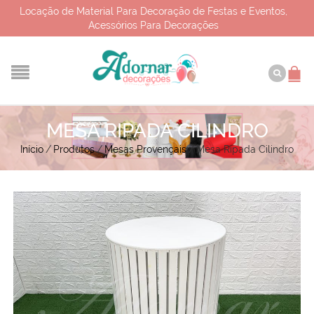
Locação de Material Para Decoração de Festas e Eventos,
Acessórios Para Decorações
MESA RIPADA CILINDRO
Início
/
Produtos
/
Mesas Provençais
/
Mesa Ripada Cilindro