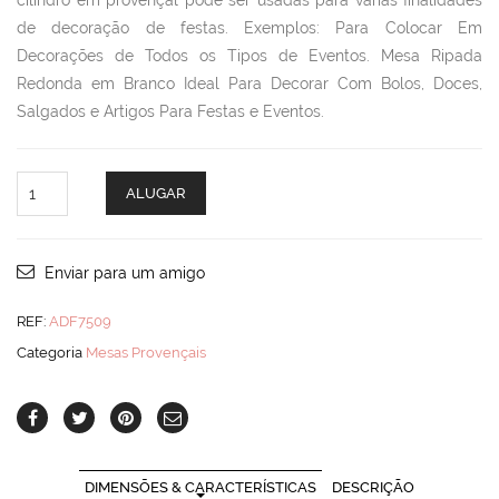
cilindro em provençal pode ser usadas para várias finalidades
de decoração de festas. Exemplos: Para Colocar Em
Decorações de Todos os Tipos de Eventos. Mesa Ripada
Redonda em Branco Ideal Para Decorar Com Bolos, Doces,
Salgados e Artigos Para Festas e Eventos.
Mesa
ALUGAR
Ripada
Cilindro
quantity
Enviar para um amigo
REF:
ADF7509
Categoria
Mesas Provençais
DIMENSÕES & CARACTERÍSTICAS
DESCRIÇÃO