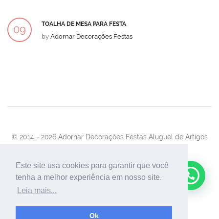
DEZ
TOALHA DE MESA PARA FESTA
09
by
Adornar Decorações Festas
DEZ
© 2014 -
2026 Adornar Decorações Festas Aluguel de Artigos
Para Festas e Eventos
Desenvolvimento:
UnionForAgênciaWeb
Este site usa cookies para garantir que você
Olá, podemos ajuda-lo?
tenha a melhor experiência em nosso site.
Leia mais...
Ok